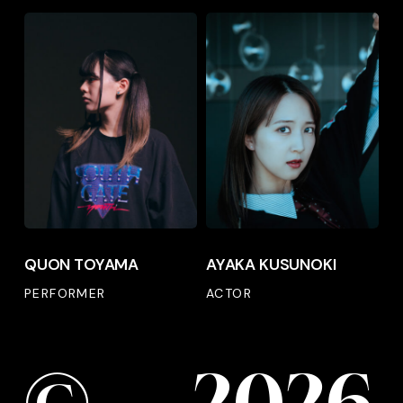
QUON
AYAKA
TOYAMA
KUSUNOKI
QUON
AYAKA
QUON TOYAMA
AYAKA KUSUNOKI
TOYAMA
KUSUNOKI
PERFORMER
ACTOR