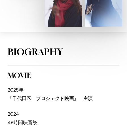
B
I
O
G
R
A
P
H
Y
MOVIE
2025年
「千代田区 プロジェクト映画」 主演
2024
48時間映画祭