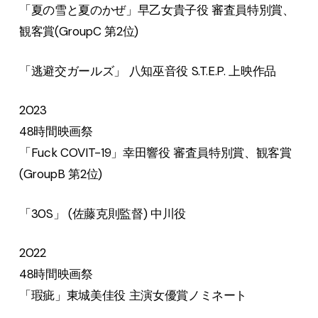
「夏の雪と夏のかぜ」早乙女貴子役 審査員特別賞、
観客賞(GroupC 第2位)
「逃避交ガールズ」 八知巫音役 S.T.E.P. 上映作品
2023
48時間映画祭
「Fuck COVIT-19」幸田響役 審査員特別賞、観客賞
(GroupB 第2位)
「30S」 (佐藤克則監督) 中川役
2022
48時間映画祭
「瑕疵」東城美佳役 主演女優賞ノミネート